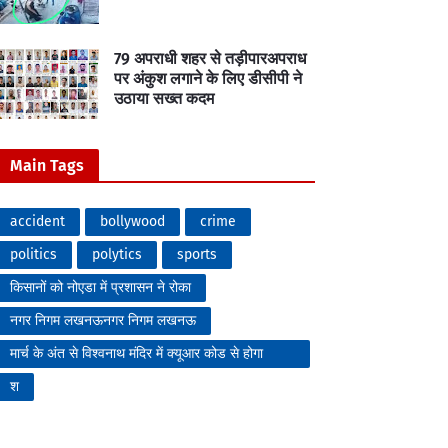
79 अपराधी शहर से तड़ीपारअपराध
पर अंकुश लगाने के लिए डीसीपी ने
उठाया सख्त कदम
Main Tags
accident
bollywood
crime
politics
polytics
sports
किसानों को नोएडा में प्रशासन ने रोका
नगर निगम लखनऊनगर निगम लखनऊ
मार्च के अंत से विश्वनाथ मंदिर में क्यूआर कोड से होगा
प्रवेश
श