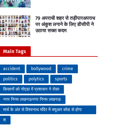
79 अपराधी शहर से तड़ीपारअपराध
पर अंकुश लगाने के लिए डीसीपी ने
उठाया सख्त कदम
Main Tags
accident
bollywood
crime
politics
polytics
sports
किसानों को नोएडा में प्रशासन ने रोका
नगर निगम लखनऊनगर निगम लखनऊ
मार्च के अंत से विश्वनाथ मंदिर में क्यूआर कोड से होगा
प्रवेश
श