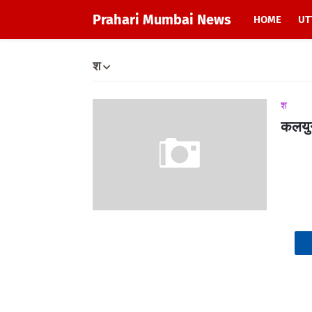
Prahari Mumbai News
HOME
UT
श
श
कलयुग