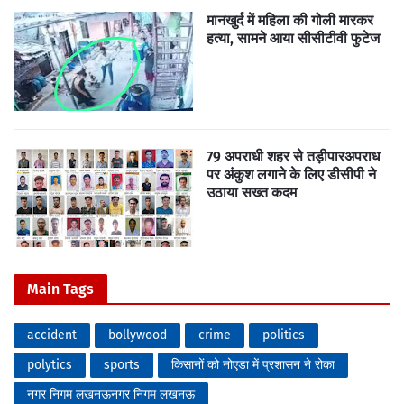
मानखुर्द में महिला की गोली मारकर
हत्या, सामने आया सीसीटीवी फुटेज
79 अपराधी शहर से तड़ीपारअपराध
पर अंकुश लगाने के लिए डीसीपी ने
उठाया सख्त कदम
Main Tags
accident
bollywood
crime
politics
polytics
sports
किसानों को नोएडा में प्रशासन ने रोका
नगर निगम लखनऊनगर निगम लखनऊ