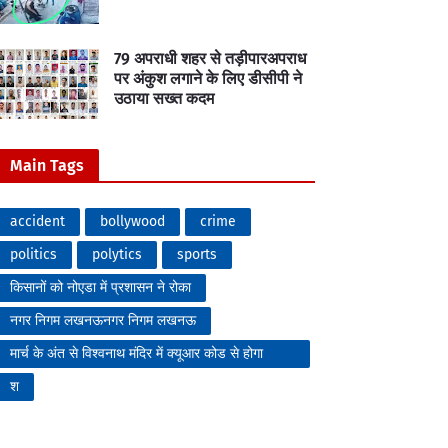
79 अपराधी शहर से तड़ीपारअपराध
पर अंकुश लगाने के लिए डीसीपी ने
उठाया सख्त कदम
Main Tags
accident
bollywood
crime
politics
polytics
sports
किसानों को नोएडा में प्रशासन ने रोका
नगर निगम लखनऊनगर निगम लखनऊ
मार्च के अंत से विश्वनाथ मंदिर में क्यूआर कोड से होगा
प्रवेश
श