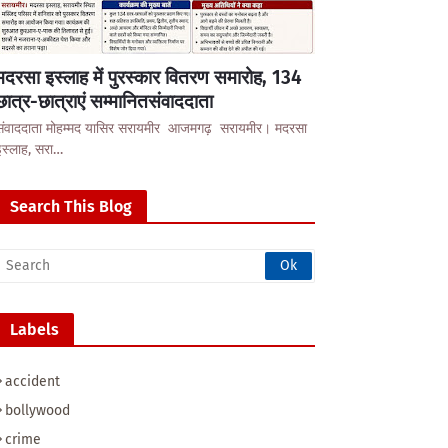
मदरसा इस्लाह में पुरस्कार वितरण समारोह, 134
छात्र-छात्राएं सम्मानितसंवाददाता
संवाददाता मोहम्मद यासिर सरायमीर आजमगढ़ सरायमीर। मदरसा
इस्लाह, सरा…
Search This Blog
Labels
accident
bollywood
crime